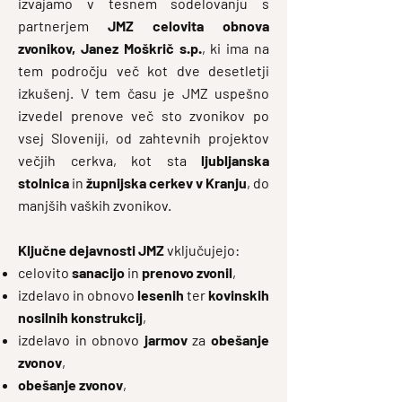
izvajamo v tesnem sodelovanju s
partnerjem
JMZ celovita obnova
zvonikov, Janez Moškrič s.p.
, ki ima na
tem področju več kot dve desetletji
izkušenj. V tem času je JMZ uspešno
izvedel prenove več sto zvonikov po
vsej Sloveniji, od zahtevnih projektov
večjih cerkva, kot sta
ljubljanska
stolnica
in
župnijska cerkev v Kranju
, do
manjših vaških zvonikov.
Ključne dejavnosti JMZ
vključujejo:
celovito
sanacijo
in
prenovo zvonil
,
izdelavo in obnovo
lesenih
ter
kovinskih
nosilnih konstrukcij
,
izdelavo in obnovo
jarmov
za
obešanje
zvonov
,
obešanje zvonov
,