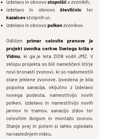
izdelavo in obnovo
stopnišč
v zvonikih,
izdelavo in obnovo
številčnic
ter
kazalcev
stolpnih ur,
izdelavo in obnovo
polken
zvonikov.
Odličen
primer celovite prenove je
projekt zvonika cerkve Svetega križa v
Vidmu
, ki ga je leta 2018 vodil JMZ. V
sklopu projekta so bili nameščeni štirje
novi bronasti zvonovi, ki so nadomestili
stare jeklene zvonove. Izvedena je bila
popolna sanacija, vključno z izdelavo
novega podesta, namestitvijo novih
polken, izdelavo in namestitvijo novih
jarmov in tramov, sanacijo zidov ter
celovitim dvigom in montažo zvonov.
Stanje prej in potem si lahko ogledate
na naslednjem videu.