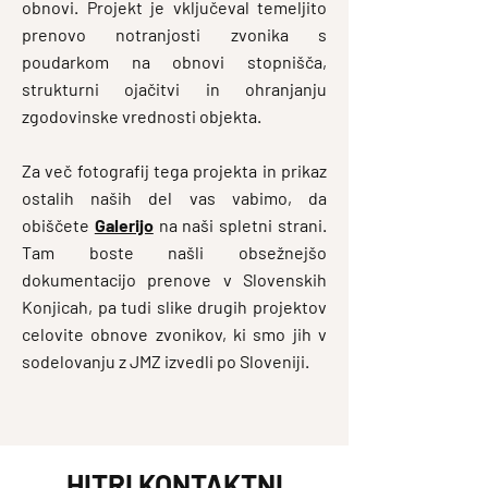
obnovi. Projekt je vključeval temeljito
prenovo notranjosti zvonika s
poudarkom na obnovi stopnišča,
strukturni ojačitvi in ohranjanju
zgodovinske vrednosti objekta.
Za več fotografij tega projekta in prikaz
ostalih naših del vas vabimo, da
obiščete
Galerijo
na naši spletni strani.
Tam boste našli obsežnejšo
dokumentacijo prenove v Slovenskih
Konjicah, pa tudi slike drugih projektov
celovite obnove zvonikov, ki smo jih v
sodelovanju z JMZ izvedli po Sloveniji.
HITRI KONTAKTNI