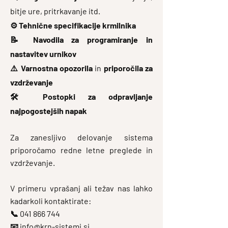
bitje ure, pritrkavanje itd.
⚙️
Tehnične specifikacije krmilnika
📝
Navodila za programiranje in
nastavitev urnikov
⚠️
Varnostna opozorila
in
priporočila za
vzdrževanje
🛠️
Postopki za odpravljanje
najpogostejših napak
Za zanesljivo delovanje sistema
priporočamo redne letne preglede in
vzdrževanje.
V primeru vprašanj ali težav nas lahko
kadarkoli kontaktirate:
📞 041 866 744
📧 info@krn-sistemi.si