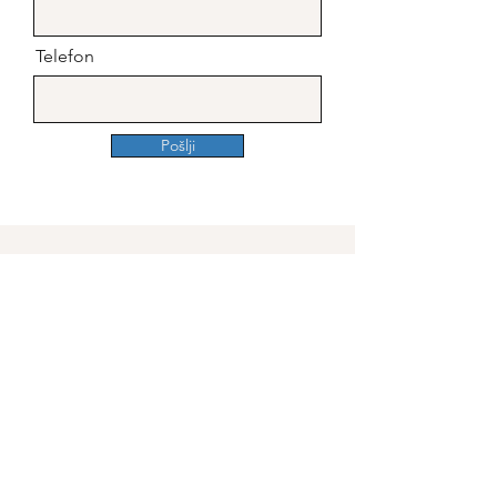
Telefon
Pošlji
PODJETJE KRN
Zgornja Javoršica 74
1251 Moravče