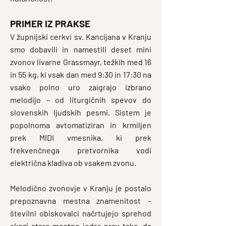
PRIMER IZ PRAKSE
V župnijski cerkvi sv. Kancijana v Kranju
smo dobavili in namestili deset mini
zvonov livarne Grassmayr, težkih med 16
in 55 kg, ki vsak dan med 9:30 in 17:30 na
vsako polno uro zaigrajo izbrano
melodijo – od liturgičnih spevov do
slovenskih ljudskih pesmi. Sistem je
popolnoma avtomatiziran in krmiljen
prek MIDI vmesnika, ki prek
frekvenčnega pretvornika vodi
električna kladiva ob vsakem zvonu.
Melodično zvonovje v Kranju je postalo
prepoznavna mestna znamenitost –
številni obiskovalci načrtujejo sprehod
skozi staro mestno jedro prav tako, da