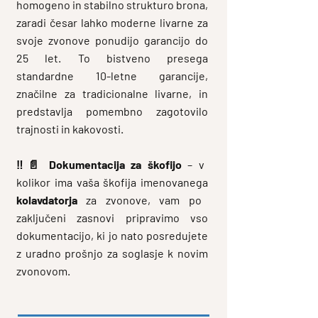
homogeno in stabilno strukturo brona,
zaradi česar lahko moderne livarne za
svoje zvonove ponudijo garancijo do
25 let. To bistveno presega
standardne 10-letne garancije,
značilne za tradicionalne livarne, in
predstavlja pomembno zagotovilo
trajnosti in kakovosti.
‼️📄
Dokumentacija za škofijo
– v
kolikor ima vaša škofija imenovanega
kolavdatorja
za zvonove, vam po
zaključeni zasnovi pripravimo vso
dokumentacijo, ki jo nato posredujete
z uradno prošnjo za soglasje k novim
zvonovom.