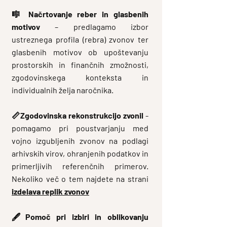
🎼
Načrtovanje reber in glasbenih
motivov
– predlagamo izbor
ustreznega profila (rebra) zvonov ter
glasbenih motivov ob upoštevanju
prostorskih in finančnih zmožnosti,
zgodovinskega konteksta in
individualnih želja naročnika.
📏
Zgodovinska rekonstrukcijo zvonil
-
pomagamo pri poustvarjanju med
vojno izgubljenih zvonov na podlagi
arhivskih virov, ohranjenih podatkov in
primerljivih referenčnih primerov.
Nekoliko več o tem najdete na strani
izdelava replik zvonov
🖋️
Pomoč pri izbiri in oblikovanju