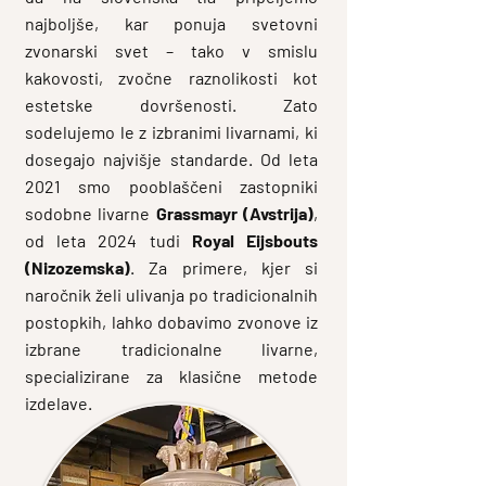
najboljše, kar ponuja svetovni
zvonarski svet – tako v smislu
kakovosti, zvočne raznolikosti kot
estetske dovršenosti. Zato
sodelujemo le z izbranimi livarnami, ki
dosegajo najvišje standarde. Od leta
2021 smo pooblaščeni zastopniki
sodobne livarne
Grassmayr (Avstrija)
,
od leta 2024 tudi
Royal Eijsbouts
(Nizozemska)
. Za primere, kjer si
naročnik želi ulivanja po tradicionalnih
postopkih, lahko dobavimo zvonove iz
izbrane tradicionalne livarne,
specializirane za klasične metode
izdelave.