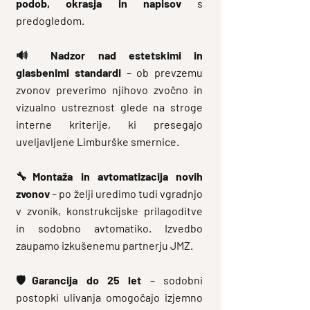
podob, okrasja in napisov
s
predogledom.​
🔊
Nadzor nad estetskimi in
glasbenimi standardi
– ob prevzemu
zvonov preverimo njihovo zvočno in
vizualno ustreznost glede na stroge
interne kriterije, ki presegajo
uveljavljene Limburške smernice.
🔧
Montaža in avtomatizacija novih
zvonov
– po želji uredimo tudi vgradnjo
v zvonik, konstrukcijske prilagoditve
in sodobno avtomatiko. Izvedbo
zaupamo izkušenemu partnerju JMZ.
🛡️
Garancija do 25 let
– sodobni
postopki ulivanja omogočajo izjemno