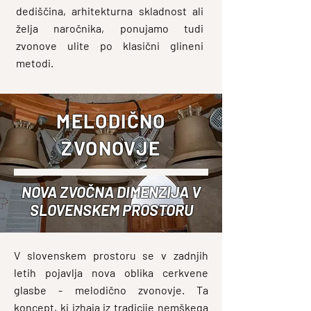
dediščina, arhitekturna skladnost ali
želja naročnika, ponujamo tudi
zvonove ulite po klasični glineni
metodi.
MELODIČNO
ZVONOVJE
NOVA ZVOČNA DIMENZIJA V
SLOVENSKEM PROSTORU
V slovenskem prostoru se v zadnjih
letih pojavlja nova oblika cerkvene
glasbe - melodično zvonovje. Ta
koncept, ki izhaja iz tradicije nemškega