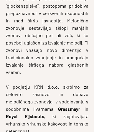
"glockenspiel-a", postopoma pridobiva
prepoznavnost v cerkvenih skupnostih
in med širšo javnostjo. ​Melodično
zvonovje sestavljajo sklopi manjših
zvonov, običajno pet ali več, ki so
posebej uglašeni za izvajanje melodij. Ti
zvonovi vnašajo novo dimenzijo v
tradicionalno zvonjenje in omogočajo
izvajanje širšega nabora glasbenih
vsebin.
V podjetju KRN d.o.o. skrbimo za
celovito zasnovo in dobavo
melodičnega zvonovja, v sodelovanju s
sodobnima livarnama
Grassmayr
in
Royal Eijsbouts,
ki zagotavljata
vrhunsko v
rhunsko kakovost in tonsko
natančnost.