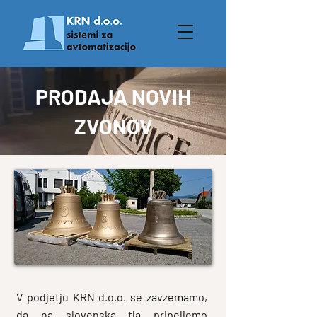
PRODAJA NOVIH
ZVONOV
V podjetju KRN d.o.o. se zavzemamo,
da na slovenska tla pripeljemo