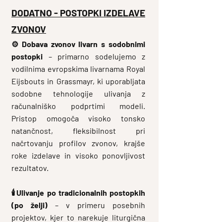
DODATNO - POSTOPKI IZDELAVE
ZVONOV
⚙️
Dobava zvonov livarn s sodobnimi
postopki
– primarno sodelujemo z
vodilnima evropskima livarnama Royal
Eijsbouts in Grassmayr, ki uporabljata
sodobne tehnologije ulivanja z
računalniško podprtimi modeli.
Pristop omogoča visoko tonsko
natančnost, fleksibilnost pri
načrtovanju profilov zvonov, krajše
roke izdelave in visoko ponovljivost
rezultatov.
🕯️
Ulivanje po tradicionalnih postopkih
(po želji)
– v primeru posebnih
projektov, kjer to narekuje liturgična