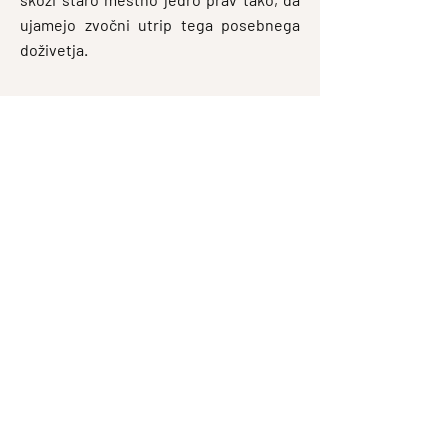
ujamejo zvočni utrip tega posebnega
doživetja.
HITRI KONTAKTNI
OBRAZEC
V kolikor imate kakšno vprašanje ali