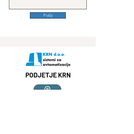
Pošlji
PODJETJE KRN
Zgornja Javoršica 74
1251 Moravče
Slovenija