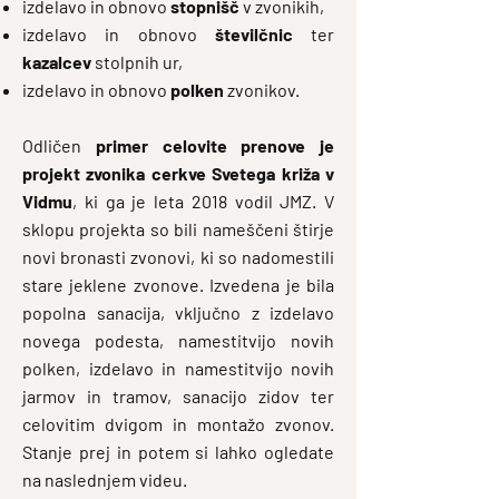
izdelavo in obnovo
stopnišč
v zvonikih,
izdelavo in obnovo
številčnic
ter
kazalcev
stolpnih ur,
izdelavo in obnovo
polken
zvonikov.
Odličen
primer celovite prenove je
projekt zvonika cerkve Svetega križa v
Vidmu
, ki ga je leta 2018 vodil JMZ. V
sklopu projekta so bili nameščeni štirje
novi bronasti zvonovi, ki so nadomestili
stare jeklene zvonove. Izvedena je bila
popolna sanacija, vključno z izdelavo
novega podesta, namestitvijo novih
polken, izdelavo in namestitvijo novih
jarmov in tramov, sanacijo zidov ter
celovitim dvigom in montažo zvonov.
Stanje prej in potem si lahko ogledate
na naslednjem videu.