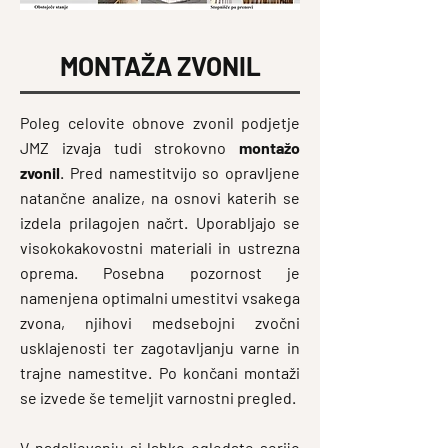
MONTAŽA ZVONIL
Poleg celovite obnove zvonil podjetje
JMZ izvaja tudi strokovno
montažo
zvonil
. Pred namestitvijo so opravljene
natančne analize, na osnovi katerih se
izdela prilagojen načrt. Uporabljajo se
visokokakovostni materiali in ustrezna
oprema. Posebna pozornost je
namenjena optimalni umestitvi vsakega
zvona, njihovi medsebojni zvočni
usklajenosti ter zagotavljanju varne in
trajne namestitve. Po končani montaži
se izvede še temeljit varnostni pregled.
V nadaljevanju si lahko ogledate serijo