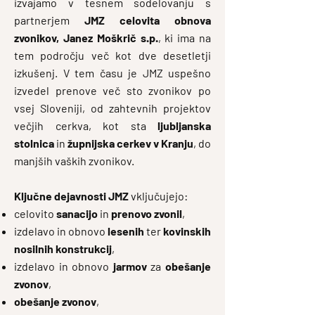
izvajamo v tesnem sodelovanju s
partnerjem
JMZ celovita obnova
zvonikov, Janez Moškrič s.p.
, ki ima na
tem področju več kot dve desetletji
izkušenj. V tem času je JMZ uspešno
izvedel prenove več sto zvonikov po
vsej Sloveniji, od zahtevnih projektov
večjih cerkva, kot sta
ljubljanska
stolnica
in
župnijska cerkev v Kranju
, do
manjših vaških zvonikov.
Ključne dejavnosti JMZ
vključujejo:
celovito
sanacijo
in
prenovo zvonil
,
izdelavo in obnovo
lesenih
ter
kovinskih
nosilnih konstrukcij
,
izdelavo in obnovo
jarmov
za
obešanje
zvonov
,
obešanje zvonov
,