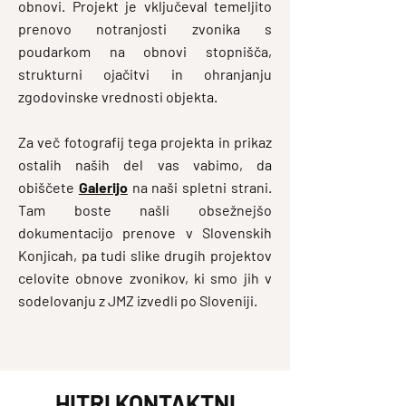
obnovi. Projekt je vključeval temeljito
prenovo notranjosti zvonika s
poudarkom na obnovi stopnišča,
strukturni ojačitvi in ohranjanju
zgodovinske vrednosti objekta.
Za več fotografij tega projekta in prikaz
ostalih naših del vas vabimo, da
obiščete
Galerijo
na naši spletni strani.
Tam boste našli obsežnejšo
dokumentacijo prenove v Slovenskih
Konjicah, pa tudi slike drugih projektov
celovite obnove zvonikov, ki smo jih v
sodelovanju z JMZ izvedli po Sloveniji.
HITRI KONTAKTNI