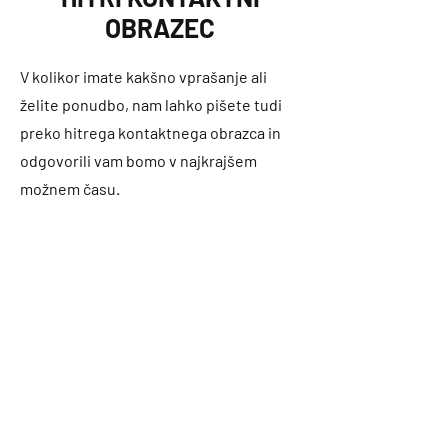
OBRAZEC
V kolikor imate kakšno vprašanje ali
želite ponudbo, nam lahko pišete tudi
preko hitrega kontaktnega obrazca in
odgovorili vam bomo v najkrajšem
možnem času.
Ime in priimek
Župnija
E-pošta