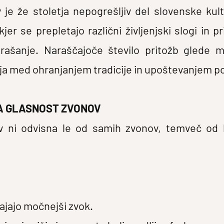
 je že stoletja nepogrešljiv del slovenske kul
er se prepletajo različni življenjski slogi in p
prašanje. Naraščajoče število pritožb glede 
ja med ohranjanjem tradicije in upoštevanjem po
NA GLASNOST ZVONOV
ov ni odvisna le od samih zvonov, temveč od 
vajajo močnejši zvok.