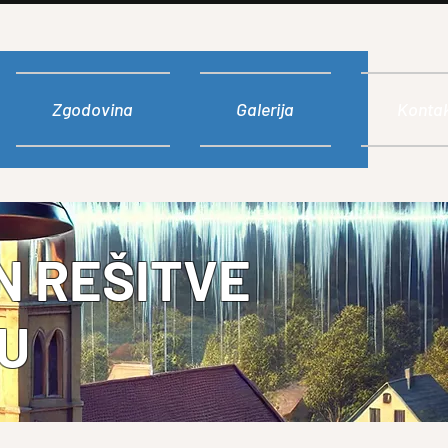
Zgodovina
Galerija
Konta
N REŠITVE
U