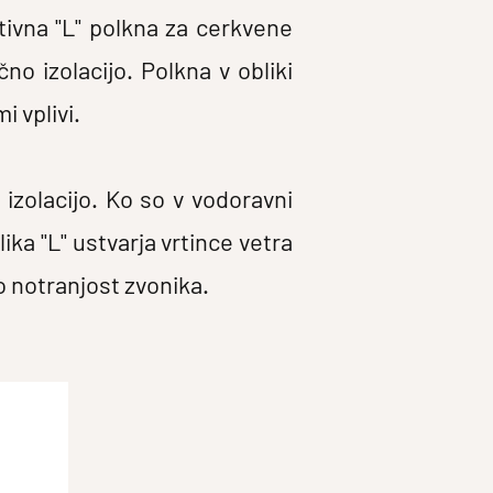
tivna "L" polkna za cerkvene
no izolacijo. Polkna v obliki
i vplivi.
izolacijo. Ko so v vodoravni
ka "L" ustvarja vrtince vetra
o notranjost zvonika.