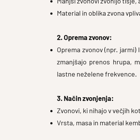
Manjši zvonovi zvonijo tišje, 
Material in oblika zvona vpli
2. Oprema zvonov:
Oprema zvonov (npr. jarmi) l
zmanjšajo prenos hrupa, me
lastne neželene frekvence.
3. Način zvonjenja:
Zvonovi, ki nihajo v večjih k
Vrsta, masa in material kemb