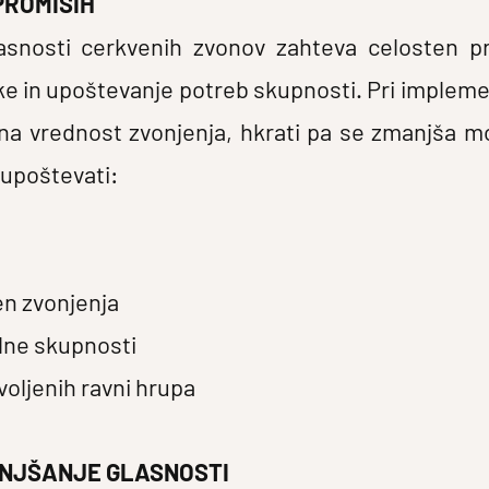
PROMISIH
snosti cerkvenih zvonov zahteva celosten pr
e in upoštevanje potreb skupnosti. Pri implemen
na vrednost zvonjenja, hkrati pa se zmanjša m
upoštevati:
en zvonjenja
alne skupnosti
oljenih ravni hrupa
ANJŠANJE GLASNOSTI