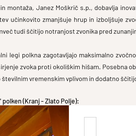
 in montaža, Janez Moškrič s.p., dobavlja inova
ev učinkovito zmanjšuje hrup in izboljšuje zvoč
mveč tudi ščitijo notranjost zvonika pred zunanjim
ni legi polkna zagotavljajo maksimalno zvočno 
irjenje zvoka proti okoliškim hišam. Posebna obli
op številnim vremenskim vplivom in dodatno ščitij
 polken (Kranj - Zlato Polje):