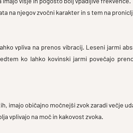
a imajo višje in pogosto bolj vpadljive frekvence.
vata na njegov zvočni karakter in s tem na proniclj
ahko vpliva na prenos vibracij. Leseni jarmi abso
dtem ko lahko kovinski jarmi povečajo prenos 
otih, imajo običajno močnejši zvok zaradi večje ud
lja vplivajo na moč in kakovost zvoka.