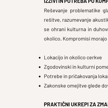
IZZIVI IN POTREBA PO KOM
Reševanje problematike gla
rešitve, razumevanje akustik
se ohrani kulturna in duhov
okolico. Kompromisi morajo 
Lokacijo in okolico cerkve
Zgodovinski in kulturni pom
Potrebe in pričakovanja lok
Zakonske omejitve glede dov
PRAKTIČNI UKREPI ZA ZM