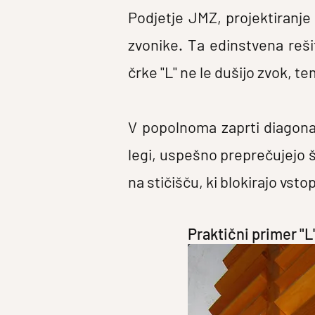
Podjetje JMZ, projektiranje
zvonike. Ta edinstvena rešit
črke "L" ne le dušijo zvok, te
V popolnoma zaprti diagonal
legi, uspešno preprečujejo š
na stičišču, ki blokirajo vst
Praktični primer "L"