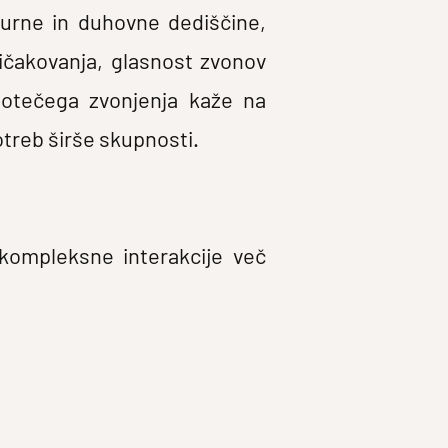
turne in duhovne dediščine,
ričakovanja, glasnost zvonov
motečega zvonjenja kaže na
treb širše skupnosti.
kompleksne interakcije več