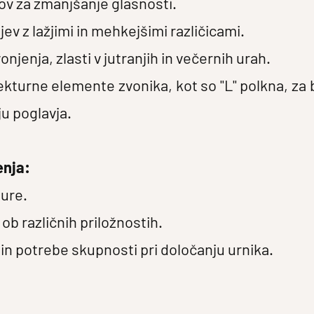
nov za zmanjšanje glasnosti.
ev z lažjimi in mehkejšimi različicami.
onjenja, zlasti v jutranjih in večernih urah.
ekturne elemente zvonika, kot so "L" polkna, za b
ju poglavja.
enja:
 ure.
 ob različnih priložnostih.
in potrebe skupnosti pri določanju urnika.