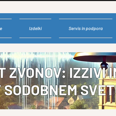
e
Izdelki
Servis in podpora
 ZVONOV: IZZIVI I
V SODOBNEM SVET