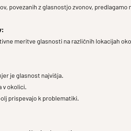
vov, povezanih z glasnostjo zvonov, predlagamo n
v:
tivne meritve glasnosti na različnih lokacijah oko
kjer je glasnost najvišja.
 v okolici.
bolj prispevajo k problematiki.