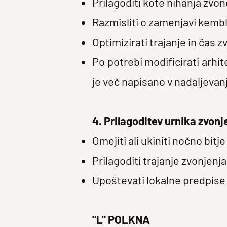
Prilagoditi kote nihanja zvo
Razmisliti o zamenjavi kemblj
Optimizirati trajanje in čas zv
Po potrebi modificirati arhit
je več napisano v nadaljevan
4. Prilagoditev urnika zvonj
Omejiti ali ukiniti nočno bitje
Prilagoditi trajanje zvonjenja
Upoštevati lokalne predpise 
"L" POLKNA