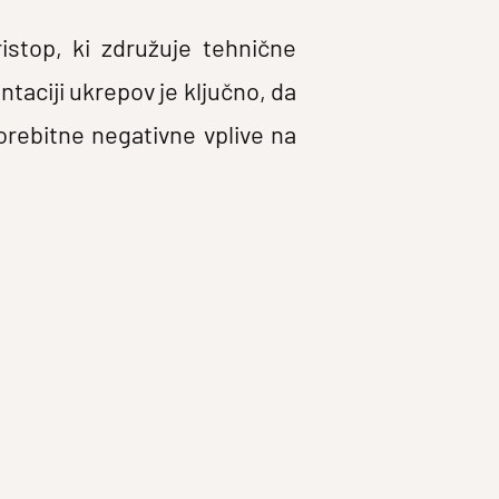
istop, ki združuje tehnične
taciji ukrepov je ključno, da
orebitne negativne vplive na