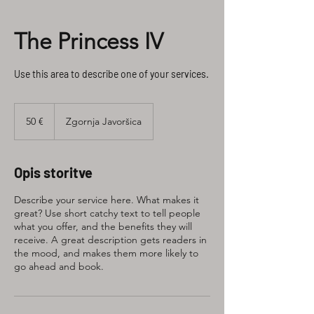
The Princess IV
Use this area to describe one of your services.
50
evrov
50 €
Zgornja Javoršica
Opis storitve
Describe your service here. What makes it
great? Use short catchy text to tell people
what you offer, and the benefits they will
receive. A great description gets readers in
the mood, and makes them more likely to