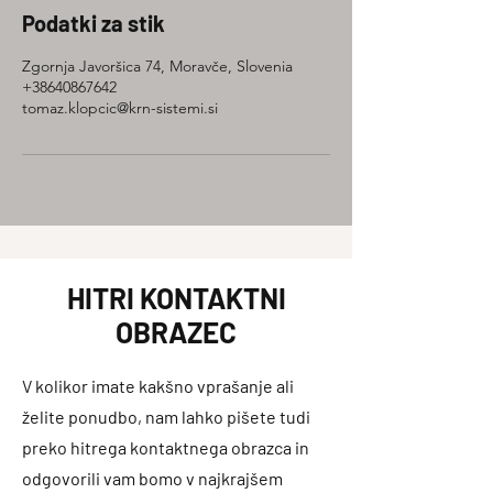
Podatki za stik
Zgornja Javoršica 74, Moravče, Slovenia
+38640867642
tomaz.klopcic@krn-sistemi.si
HITRI KONTAKTNI
OBRAZEC
V kolikor imate kakšno vprašanje ali
želite ponudbo, nam lahko pišete tudi
preko hitrega kontaktnega obrazca in
odgovorili vam bomo v najkrajšem